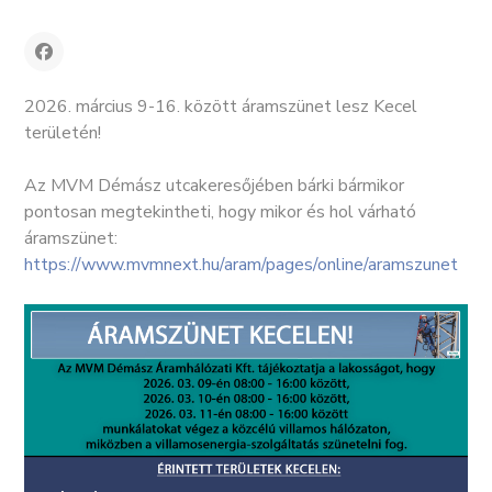
2026. március 9-16. között áramszünet lesz Kecel
területén!
Az MVM Démász utcakeresőjében bárki bármikor
pontosan megtekintheti, hogy mikor és hol várható
áramszünet:
https://www.mvmnext.hu/aram/pages/online/aramszunet