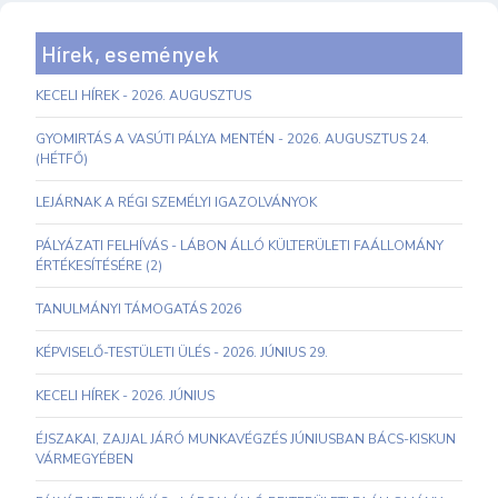
Hírek, események
KECELI HÍREK - 2026. AUGUSZTUS
GYOMIRTÁS A VASÚTI PÁLYA MENTÉN - 2026. AUGUSZTUS 24.
(HÉTFŐ)
LEJÁRNAK A RÉGI SZEMÉLYI IGAZOLVÁNYOK
PÁLYÁZATI FELHÍVÁS - LÁBON ÁLLÓ KÜLTERÜLETI FAÁLLOMÁNY
ÉRTÉKESÍTÉSÉRE (2)
TANULMÁNYI TÁMOGATÁS 2026
KÉPVISELŐ-TESTÜLETI ÜLÉS - 2026. JÚNIUS 29.
KECELI HÍREK - 2026. JÚNIUS
ÉJSZAKAI, ZAJJAL JÁRÓ MUNKAVÉGZÉS JÚNIUSBAN BÁCS-KISKUN
VÁRMEGYÉBEN