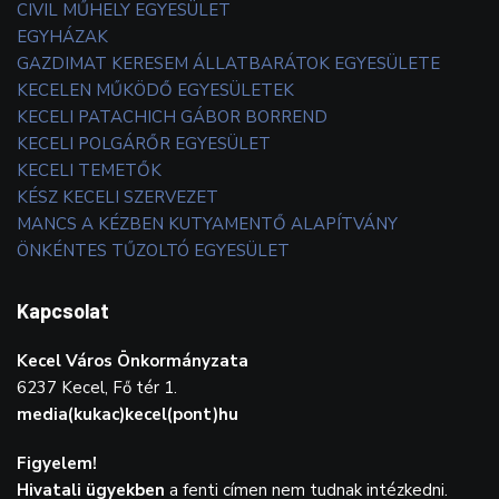
CIVIL MŰHELY EGYESÜLET
EGYHÁZAK
GAZDIMAT KERESEM ÁLLATBARÁTOK EGYESÜLETE
KECELEN MŰKÖDŐ EGYESÜLETEK
KECELI PATACHICH GÁBOR BORREND
KECELI POLGÁRŐR EGYESÜLET
KECELI TEMETŐK
KÉSZ KECELI SZERVEZET
MANCS A KÉZBEN KUTYAMENTŐ ALAPÍTVÁNY
ÖNKÉNTES TŰZOLTÓ EGYESÜLET
Kapcsolat
Kecel Város Önkormányzata
6237 Kecel, Fő tér 1.
media(kukac)kecel(pont)hu
Figyelem!
Hivatali ügyekben
a fenti címen nem tudnak intézkedni.