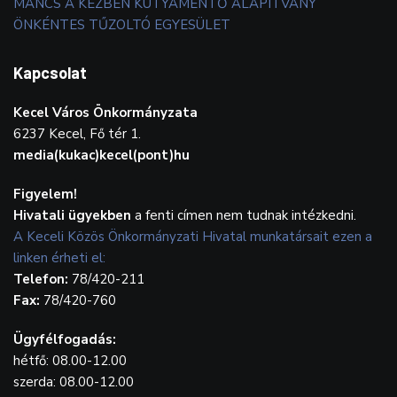
MANCS A KÉZBEN KUTYAMENTŐ ALAPÍTVÁNY
ÖNKÉNTES TŰZOLTÓ EGYESÜLET
Kapcsolat
Kecel Város Önkormányzata
6237 Kecel, Fő tér 1.
media(kukac)kecel(pont)hu
Figyelem!
Hivatali ügyekben
a fenti címen nem tudnak intézkedni.
A Keceli Közös Önkormányzati Hivatal munkatársait ezen a
linken érheti el:
Telefon:
78/420-211
Fax:
78/420-760
Ügyfélfogadás:
hétfő: 08.00-12.00
szerda: 08.00-12.00