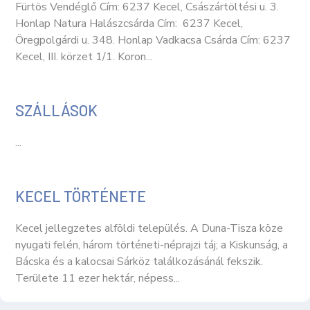
Fürtös Vendéglő Cím: 6237 Kecel, Császártöltési u. 3.
Honlap Natura Halászcsárda Cím: 6237 Kecel,
Öregpolgárdi u. 348. Honlap Vadkacsa Csárda Cím: 6237
Kecel, III. körzet 1/1. Koron...
SZÁLLÁSOK
...
KECEL TÖRTÉNETE
Kecel jellegzetes alföldi település. A Duna-Tisza köze
nyugati felén, három történeti-néprajzi táj; a Kiskunság, a
Bácska és a kalocsai Sárköz találkozásánál fekszik.
Területe 11 ezer hektár, népess...