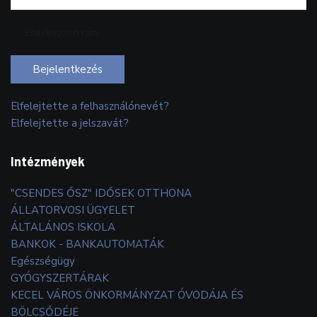
Emlékezzen rám
Bejelentkezés
Elfelejtette a felhasználónevét?
Elfelejtette a jelszavát?
Intézmények
"CSENDES ŐSZ" IDŐSEK OTTHONA
ÁLLATORVOSI ÜGYELET
ÁLTALÁNOS ISKOLA
BANKOK - BANKAUTOMATÁK
Egészségügy
GYÓGYSZERTÁRAK
KECEL VÁROS ÖNKORMÁNYZAT ÓVODÁJA ÉS
BÖLCSŐDÉJE