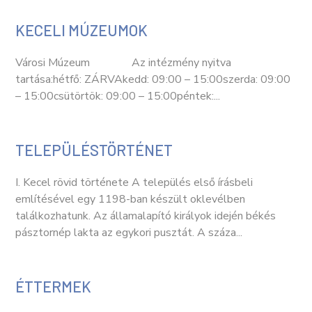
KECELI MÚZEUMOK
Városi Múzeum Az intézmény nyitva
tartása:hétfő: ZÁRVAkedd: 09:00 – 15:00szerda: 09:00
– 15:00csütörtök: 09:00 – 15:00péntek:...
TELEPÜLÉSTÖRTÉNET
I. Kecel rövid története A település első írásbeli
említésével egy 1198-ban készült oklevélben
találkozhatunk. Az államalapító királyok idején békés
pásztornép lakta az egykori pusztát. A száza...
ÉTTERMEK