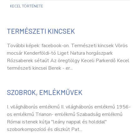
KECEL TÖRTÉNETE
TERMÉSZETI KINCSEK
További képek: facebook-on. Természeti kincsek Vörös
mocsár Kenderföldi-tó Liget Natura horgászpark
Rózsaberek sétaút Az öregtölgy Keceli Parkerdő Kecel
természeti kincsei Berek - er...
SZOBROK, EMLÉKMŰVEK
I. világháborús emlékmű II. világháborús emlékmű 1956-
os emlékmű Trianon- emlékmű Szabadság emlékmű
Római istenek kútja "leány nappal és holddal"
szoborkompozíció és díszkút Pat...