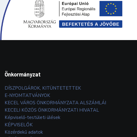
Önkormányzat
DÍSZPOLGÁROK, KITÜNTETETTEK
E-NYOMTATVÁNYOK
KECEL VÁROS ÖNKORMÁNYZATA ALSZÁMLÁI
KECELI KÖZÖS ÖNKORMÁNYZATI HIVATAL
Képviselő-testületi ülések
KÉPVISELŐK
Közérdekű adatok