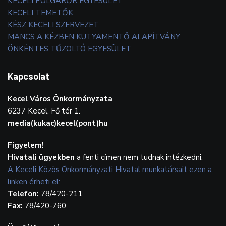
KECELI POLGÁRŐR EGYESÜLET
KECELI TEMETŐK
KÉSZ KECELI SZERVEZET
MANCS A KÉZBEN KUTYAMENTŐ ALAPÍTVÁNY
ÖNKÉNTES TŰZOLTÓ EGYESÜLET
Kapcsolat
Kecel Város Önkormányzata
6237 Kecel, Fő tér 1.
media(kukac)kecel(pont)hu
Figyelem!
Hivatali ügyekben
a fenti címen nem tudnak intézkedni.
A Keceli Közös Önkormányzati Hivatal munkatársait ezen a
linken érheti el:
Telefon:
78/420-211
Fax:
78/420-760