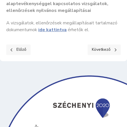
alaptevékenységgel kapcsolatos vizsgálatok,
ellenőrzések nyilvános megállapításai
A vizsgálatok, ellenőrzések megállapításait tartalmazó
dokumentumok
ide kattintva
érhetők el.
Előző cikk: KÖZÉRDEKŰ ADATOK II. Tevékenységre, működésre 
Következő cikk: K
Előző
Következő