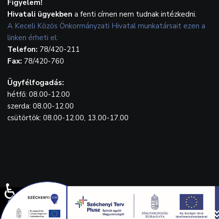
Figyelem!
Hivatali ügyekben
a fenti címen nem tudnak intézkedni.
A Keceli Közös Önkormányzati Hivatal munkatársait ezen a
linken érheti el:
Telefon:
78/420-211
Fax:
78/420-760
Ügyfélfogadás:
hétfő: 08.00-12.00
szerda: 08.00-12.00
csütörtök: 08.00-12.00, 13.00-17.00
♿
© {2023} Kecel.hu. Designed by
WebGrafika.hu
Drónfelvétel: Balla Tamás