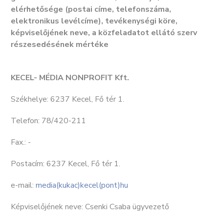
elérhetősége (postai címe, telefonszáma,
elektronikus levélcíme), tevékenységi köre,
képviselőjének neve, a közfeladatot ellátó szerv
részesedésének mértéke
KECEL- MÉDIA NONPROFIT Kft.
Székhelye: 6237 Kecel, Fő tér 1.
Telefon: 78/420-211
Fax.: -
Postacím: 6237 Kecel, Fő tér 1.
e-mail:
media(kukac)kecel(pont)hu
Képviselőjének neve: Csenki Csaba ügyvezető