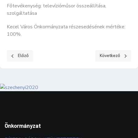
Főtevékenység: televízióműsor összeállítása,
szolgáltatása
Kecel Város Önkormányzata részesedésének mértéke:
100%.
Előző cikk: KÖZÉRDEKŰ ADATOK I. Szervezeti, személyzeti adat
Következő cikk: KÖ
Előző
Következő
Önkormányzat