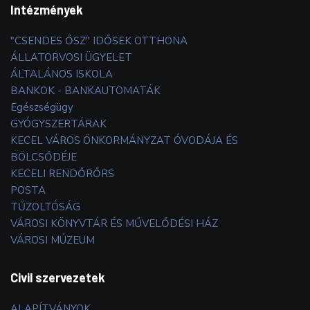
Intézmények
"CSENDES ŐSZ" IDŐSEK OTTHONA
ÁLLATORVOSI ÜGYELET
ÁLTALÁNOS ISKOLA
BANKOK - BANKAUTOMATÁK
Egészségügy
GYÓGYSZERTÁRAK
KECEL VÁROS ÖNKORMÁNYZAT ÓVODÁJA ÉS
BÖLCSŐDÉJE
KECELI RENDŐRŐRS
POSTA
TŰZOLTÓSÁG
VÁROSI KÖNYVTÁR ÉS MŰVELŐDÉSI HÁZ
VÁROSI MÚZEUM
Civil szervezetek
ALAPÍTVÁNYOK