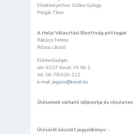
Elnökhelyettes: Szőke György
Polgár Tibor
A Helyi Választási Bizottság póttagjai
:
Rákóczi Ferenc
Rózsa László
Elérhetőségei:
cím: 6237 Kecel, Fő tér 1.
tel: 06-78/420-211
e-mail:
jegyzo@kecel.hu
Üléseinek várható időpontja és részletes 
Üléséről készült jegyzőkönyv:
-