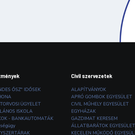
zmények
Civil szervezetek
NDES ŐSZ" IDŐSEK
ALAPÍTVÁNYOK
HONA
APRÓ GOMBOK EGYESÜLET
TORVOSI ÜGYELET
CIVIL MŰHELY EGYESÜLET
LÁNOS ISKOLA
EGYHÁZAK
OK - BANKAUTOMATÁK
GAZDIMAT KERESEM
zségügy
ÁLLATBARÁTOK EGYESÜLE
YSZERTÁRAK
KECELEN MŰKÖDŐ EGYESÜL