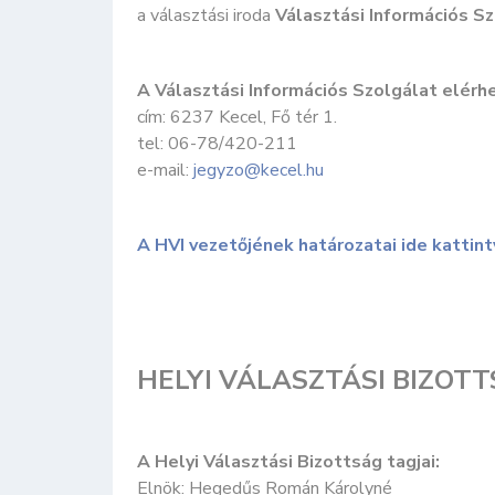
a választási iroda
Választási Információs S
A Választási Információs Szolgálat elérh
cím: 6237 Kecel, Fő tér 1.
tel: 06-78/420-211
e-mail:
jegyzo@kecel.hu
A HVI vezetőjének határozatai ide kattint
HELYI VÁLASZTÁSI BIZOT
A Helyi Választási Bizottság tagjai:
Elnök: Hegedűs Román Károlyné