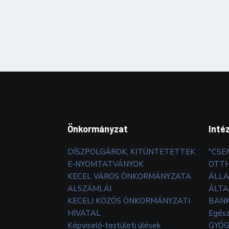
Önkormányzat
Inté
DÍSZPOLGÁROK, KITÜNTETETTEK
"CSE
E-NYOMTATVÁNYOK
OTT
KECEL VÁROS ÖNKORMÁNYZATA
ÁLLA
ALSZÁMLÁI
ÁLTA
KECELI KÖZÖS ÖNKORMÁNYZATI
BANK
HIVATAL
Egés
Képviselő-testületi ülések
GYÓG