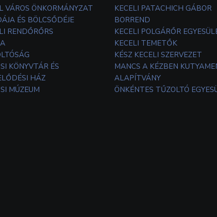
L VÁROS ÖNKORMÁNYZAT
KECELI PATACHICH GÁBOR
ÁJA ÉS BÖLCSŐDÉJE
BORREND
LI RENDŐRŐRS
KECELI POLGÁRŐR EGYESÜL
TA
KECELI TEMETŐK
OLTÓSÁG
KÉSZ KECELI SZERVEZET
SI KÖNYVTÁR ÉS
MANCS A KÉZBEN KUTYAM
LŐDÉSI HÁZ
ALAPÍTVÁNY
SI MÚZEUM
ÖNKÉNTES TŰZOLTÓ EGYES