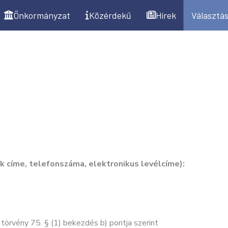
k
Önkormányzat
Közérdekű
Hírek
Választás
k címe, telefonszáma, elektronikus levélcíme):
 törvény 75. § (1) bekezdés b) pontja szerint