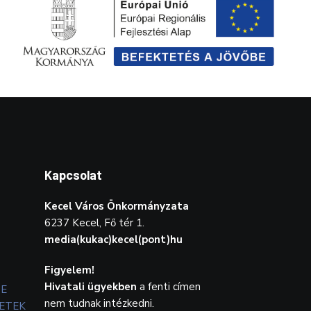
Kapcsolat
Kecel Város Önkormányzata
6237 Kecel, Fő tér 1.
media(kukac)kecel(pont)hu
Figyelem!
Hivatali ügyekben
a fenti címen
TE
nem tudnak intézkedni.
ETEK