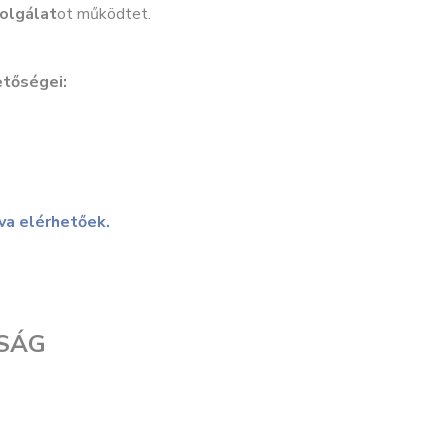
zolgálat
ot működtet.
etőségei:
va elérhetőek.
TSÁG