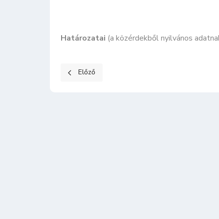
Határozatai
(a közérdekből nyilvános adatna
Előző cikk: 2024. évi általános választások
Előző