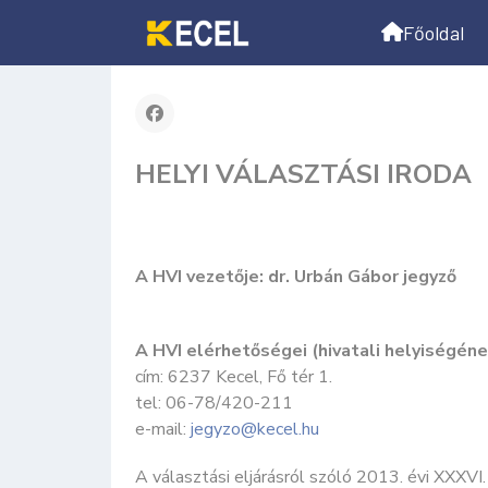
Választási szerve
Főoldal
HELYI VÁLASZTÁSI IRODA
A HVI vezetője: dr. Urbán Gábor jegyző
A HVI elérhetőségei (hivatali helyiségéne
cím: 6237 Kecel, Fő tér 1.
tel: 06-78/420-211
e-mail:
jegyzo@kecel.hu
A választási eljárásról szóló 2013. évi XXXVI.