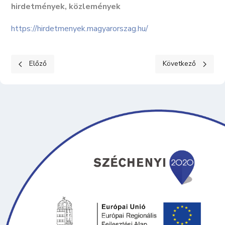
hirdetmények, közlemények
https://hirdetmenyek.magyarorszag.hu/
Előző cikk: KÖZÉRDEKŰ ADATOK II. Tevékenységre, működésre 
Következő cikk: K
Előző
Következő