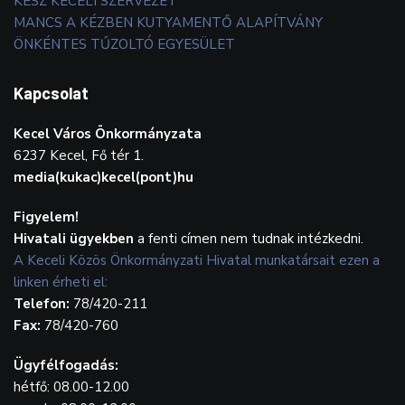
KÉSZ KECELI SZERVEZET
MANCS A KÉZBEN KUTYAMENTŐ ALAPÍTVÁNY
ÖNKÉNTES TŰZOLTÓ EGYESÜLET
Kapcsolat
Kecel Város Önkormányzata
6237 Kecel, Fő tér 1.
media(kukac)kecel(pont)hu
Figyelem!
Hivatali ügyekben
a fenti címen nem tudnak intézkedni.
A Keceli Közös Önkormányzati Hivatal munkatársait ezen a
linken érheti el:
Telefon:
78/420-211
Fax:
78/420-760
Ügyfélfogadás:
hétfő: 08.00-12.00