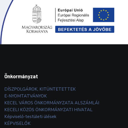
Önkormányzat
DÍSZPOLGÁROK, KITÜNTETETTEK
E-NYOMTATVÁNYOK
KECEL VÁROS ÖNKORMÁNYZATA ALSZÁMLÁI
KECELI KÖZÖS ÖNKORMÁNYZATI HIVATAL
Képviselő-testületi ülések
KÉPVISELŐK