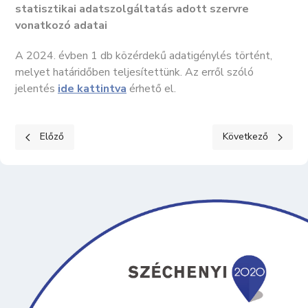
statisztikai adatszolgáltatás adott szervre
vonatkozó adatai
A 2024. évben 1 db közérdekű adatigénylés történt,
melyet határidőben teljesítettünk. Az erről szóló
jelentés
ide kattintva
érhető el.
Előző cikk: KÖZÉRDEKŰ ADATOK II. Tevékenységre, működésre 
Következő cikk: K
Előző
Következő