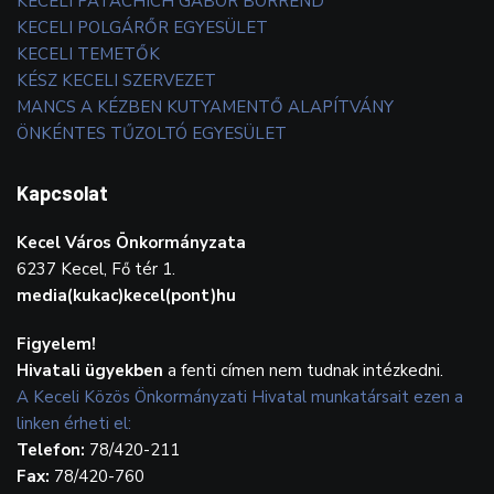
KECELI PATACHICH GÁBOR BORREND
KECELI POLGÁRŐR EGYESÜLET
KECELI TEMETŐK
KÉSZ KECELI SZERVEZET
MANCS A KÉZBEN KUTYAMENTŐ ALAPÍTVÁNY
ÖNKÉNTES TŰZOLTÓ EGYESÜLET
Kapcsolat
Kecel Város Önkormányzata
6237 Kecel, Fő tér 1.
media(kukac)kecel(pont)hu
Figyelem!
Hivatali ügyekben
a fenti címen nem tudnak intézkedni.
A Keceli Közös Önkormányzati Hivatal munkatársait ezen a
linken érheti el:
Telefon:
78/420-211
Fax:
78/420-760