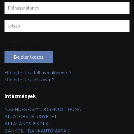
Emlékezzen rám
Bejelentkezés
Elfelejtette a felhasználónevét?
Elfelejtette a jelszavát?
Intézmények
"CSENDES ŐSZ" IDŐSEK OTTHONA
ÁLLATORVOSI ÜGYELET
ÁLTALÁNOS ISKOLA
BANKOK - BANKAUTOMATÁK