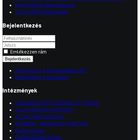
Nemzetiségi önkormányzat
TESTVÉRVÁROSAINK
Bejelentkezés
Emlékezzen rám
Bejelentkezés
Elfelejtette a felhasználónevét?
Elfelejtette a jelszavát?
Intézmények
"CSENDES ŐSZ" IDŐSEK OTTHONA
ÁLLATORVOSI ÜGYELET
ÁLTALÁNOS ISKOLA
BANKOK - BANKAUTOMATÁK
Egészségügy
GYÓGYSZERTÁRAK