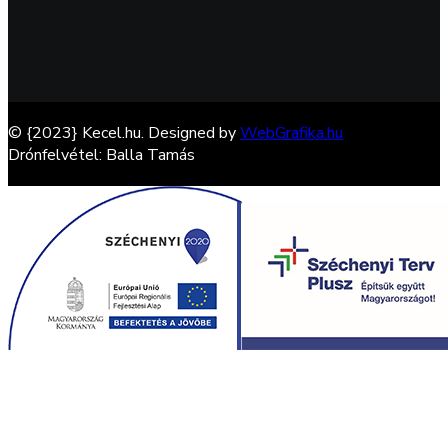
© {2023} Kecel.hu. Designed by
WebGrafika.hu
Drónfelvétel: Balla Tamás