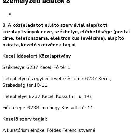
személyzeti adatok 8
8. A közfeladatot ellátó szerv által alapított
közalapítványok neve, székhelye, elérhetősége (postai
címe, telefonszáma, elektronikus levélcíme), alapító
okirata, kezelő szervének tagjai
Kecel Időseiért Közalapítvány
Székhelye: 6237 Kecel, Fő tér 1.
Telephelye és egyben levelezési címe: 6237 Kecel,
Szabadság tér 10-11.
Telephelye: 6237 Kecel, Kossuth L. u. 4-6.
Fióktelepe: 6238 Imrehegy, Kossuth tér 11.
Kezelő szerv tagjai:
A kuratórium elnöke: Földes Ferenc Istvánné