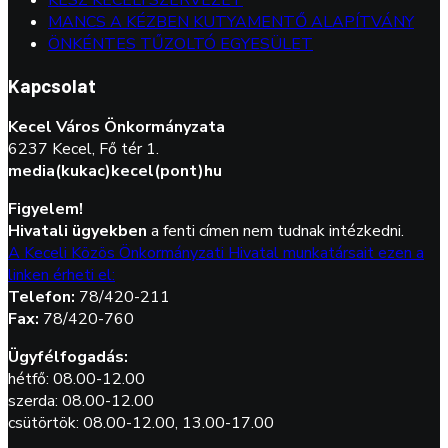
KÉSZ KECELI SZERVEZET
MANCS A KÉZBEN KUTYAMENTŐ ALAPÍTVÁNY
ÖNKÉNTES TŰZOLTÓ EGYESÜLET
Kapcsolat
Kecel Város Önkormányzata
6237 Kecel, Fő tér 1.
media(kukac)kecel(pont)hu
Figyelem!
Hivatali ügyekben
a fenti címen nem tudnak intézkedni.
A Keceli Közös Önkormányzati Hivatal munkatársait ezen a
linken érheti el:
Telefon:
78/420-211
Fax:
78/420-760
Ügyfélfogadás:
hétfő: 08.00-12.00
szerda: 08.00-12.00
csütörtök: 08.00-12.00, 13.00-17.00