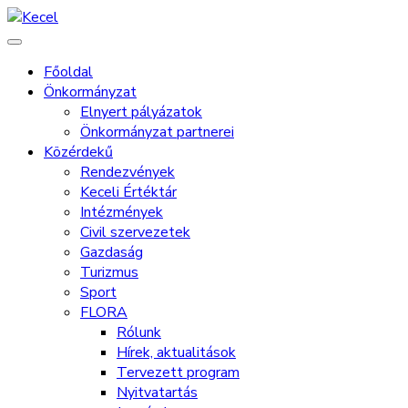
Főoldal
Önkormányzat
Elnyert pályázatok
Önkormányzat partnerei
Közérdekű
Rendezvények
Keceli Értéktár
Intézmények
Civil szervezetek
Gazdaság
Turizmus
Sport
FLORA
Rólunk
Hírek, aktualitások
Tervezett program
Nyitvatartás