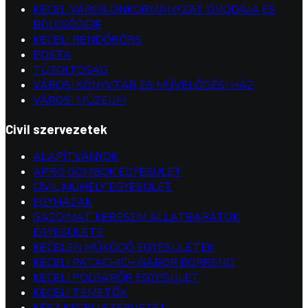
KECEL VÁROS ÖNKORMÁNYZAT ÓVODÁJA ÉS
BÖLCSŐDÉJE
KECELI RENDŐRŐRS
POSTA
TŰZOLTÓSÁG
VÁROSI KÖNYVTÁR ÉS MŰVELŐDÉSI HÁZ
VÁROSI MÚZEUM
Civil szervezetek
ALAPÍTVÁNYOK
APRÓ GOMBOK EGYESÜLET
CIVIL MŰHELY EGYESÜLET
EGYHÁZAK
GAZDIMAT KERESEM ÁLLATBARÁTOK
EGYESÜLETE
KECELEN MŰKÖDŐ EGYESÜLETEK
KECELI PATACHICH GÁBOR BORREND
KECELI POLGÁRŐR EGYESÜLET
KECELI TEMETŐK