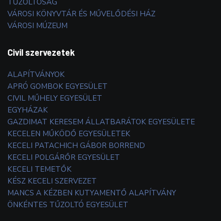
TŰZOLTÓSÁG
VÁROSI KÖNYVTÁR ÉS MŰVELŐDÉSI HÁZ
VÁROSI MÚZEUM
Civil szervezetek
ALAPÍTVÁNYOK
APRÓ GOMBOK EGYESÜLET
CIVIL MŰHELY EGYESÜLET
EGYHÁZAK
GAZDIMAT KERESEM ÁLLATBARÁTOK EGYESÜLETE
KECELEN MŰKÖDŐ EGYESÜLETEK
KECELI PATACHICH GÁBOR BORREND
KECELI POLGÁRŐR EGYESÜLET
KECELI TEMETŐK
KÉSZ KECELI SZERVEZET
MANCS A KÉZBEN KUTYAMENTŐ ALAPÍTVÁNY
ÖNKÉNTES TŰZOLTÓ EGYESÜLET