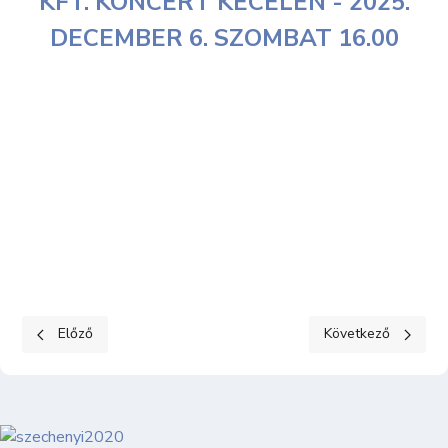
KFT. KONCERT KECELEN - 2025.
DECEMBER 6. SZOMBAT 16.00
Előző cikk: Jegyárak
Következő cikk: XX
Előző
Következő