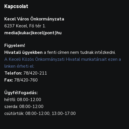
Kapcsolat
Kecel Város Önkormányzata
6237 Kecel, Fő tér 1.
media(kukac)kecel(pont)hu
Figyelem!
Hivatali ügyekben
a fenti címen nem tudnak intézkedni.
A Keceli Közös Önkormányzati Hivatal munkatársait ezen a
linken érheti el:
Telefon:
78/420-211
Fax:
78/420-760
Ügyfélfogadás:
hétfő: 08.00-12.00
szerda: 08.00-12.00
csütörtök: 08.00-12.00, 13.00-17.00