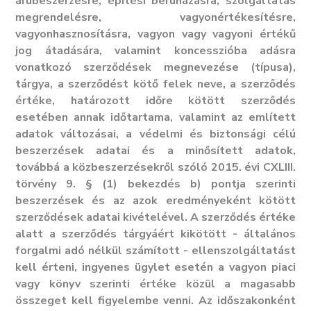
árubeszerzésre, építési beruházásra, szolgáltatás
megrendelésre, vagyonértékesítésre,
vagyonhasznosításra, vagyon vagy vagyoni értékű
jog átadására, valamint koncesszióba adásra
vonatkozó szerződések megnevezése (típusa),
tárgya, a szerződést kötő felek neve, a szerződés
értéke, határozott időre kötött szerződés
esetében annak időtartama, valamint az említett
adatok változásai, a védelmi és biztonsági célú
beszerzések adatai és a minősített adatok,
továbbá a közbeszerzésekről szóló 2015. évi CXLIII.
törvény 9. § (1) bekezdés b) pontja szerinti
beszerzések és az azok eredményeként kötött
szerződések adatai kivételével. A szerződés értéke
alatt a szerződés tárgyáért kikötött - általános
forgalmi adó nélkül számított - ellenszolgáltatást
kell érteni, ingyenes ügylet esetén a vagyon piaci
vagy könyv szerinti értéke közül a magasabb
összeget kell figyelembe venni. Az időszakonként