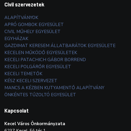
Civil szervezetek
ALAPÍTVÁNYOK
APRÓ GOMBOK EGYESÜLET
CIVIL MŰHELY EGYESÜLET
EGYHÁZAK
GAZDIMAT KERESEM ÁLLATBARÁTOK EGYESÜLETE
KECELEN MŰKÖDŐ EGYESÜLETEK
KECELI PATACHICH GÁBOR BORREND
KECELI POLGÁRŐR EGYESÜLET
KECELI TEMETŐK
KÉSZ KECELI SZERVEZET
MANCS A KÉZBEN KUTYAMENTŐ ALAPÍTVÁNY
ÖNKÉNTES TŰZOLTÓ EGYESÜLET
Kapcsolat
Kecel Város Önkormányzata
6237 Kecel, Fő tér 1.