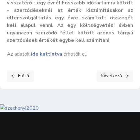
visszatérő - egy évnél hosszabb időtartamra kötött
- szerződéseknél az érték kiszámításakor az
ellenszolgáltatás egy évre számított összegét
kell alapul venni. Az egy költségvetési évben
ugyanazon szerződő féllel kötött azonos tárgyú
szerződések értékét egybe kell számítani
Az adatok
ide kattintva
érhetők el.
Előző cikk: KÖZÉRDEKŰ ADATOK III. Gazdálkodási adatok 3
Következő cikk: KÖ
Előző
Következő