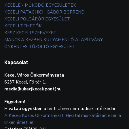
KECELEN MŰKÖDŐ EGYESÜLETEK
KECELI PATACHICH GÁBOR BORREND
KECELI POLGÁRŐR EGYESÜLET
KECELI TEMETŐK
KÉSZ KECELI SZERVEZET
MANCS A KÉZBEN KUTYAMENTŐ ALAPÍTVÁNY
ÖNKÉNTES TŰZOLTÓ EGYESÜLET
Kapcsolat
Kecel Város Önkormányzata
6237 Kecel, Fő tér 1.
media(kukac)kecel(pont)hu
Figyelem!
Hivatali ügyekben
a fenti címen nem tudnak intézkedni.
A Keceli Közös Önkormányzati Hivatal munkatársait ezen a
linken érheti el: