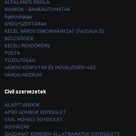
ÁLTALÁNOS ISKOLA
BANKOK - BANKAUTOMATÁK
Egészségügy
GYÓGYSZERTÁRAK
KECEL VÁROS ÖNKORMÁNYZAT ÓVODÁJA ÉS
BÖLCSŐDÉJE
KECELI RENDŐRŐRS
POSTA
TŰZOLTÓSÁG
VÁROSI KÖNYVTÁR ÉS MŰVELŐDÉSI HÁZ
VÁROSI MÚZEUM
Civil szervezetek
ALAPÍTVÁNYOK
APRÓ GOMBOK EGYESÜLET
CIVIL MŰHELY EGYESÜLET
EGYHÁZAK
GAZDIMAT KERESEM ÁLLATBARÁTOK EGYESÜLETE