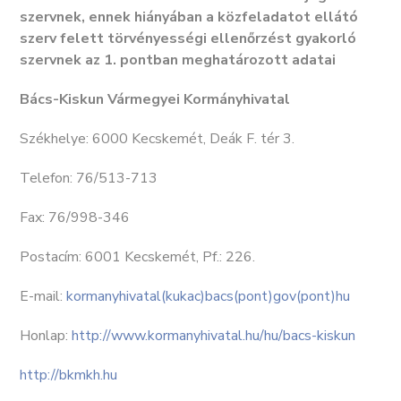
szervnek, ennek hiányában a közfeladatot ellátó
szerv felett törvényességi ellenőrzést gyakorló
szervnek az 1. pontban meghatározott adatai
Bács-Kiskun Vármegyei Kormányhivatal
Székhelye: 6000 Kecskemét, Deák F. tér 3.
Telefon: 76/513-713
Fax: 76/998-346
Postacím: 6001 Kecskemét, Pf.: 226.
E-mail:
kormanyhivatal(kukac)bacs(pont)gov(pont)hu
Honlap:
http://www.kormanyhivatal.hu/hu/bacs-kiskun
http://bkmkh.hu