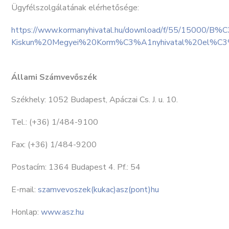
Ügyfélszolgálatának elérhetősége:
https://www.kormanyhivatal.hu/download/f/55/15000/B%
Kiskun%20Megyei%20Korm%C3%A1nyhivatal%20el%C3
Állami Számvevőszék
Székhely: 1052 Budapest, Apáczai Cs. J. u. 10.
Tel.: (+36) 1/484-9100
Fax: (+36) 1/484-9200
Postacím: 1364 Budapest 4. Pf.: 54
E-mail:
szamvevoszek(kukac)asz(pont)hu
Honlap:
www.asz.hu