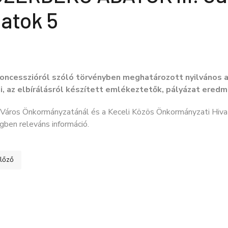
atok 5
koncesszióról szóló törvényben meghatározott nyilvános ad
i, az elbírálásról készített emlékeztetők, pályázat ered
 Város Önkormányzatánál és a Keceli Közös Önkormányzati Hiva
ben releváns információ.
ő cikk: KÖZÉRDEKŰ ADATOK III. Gazdálkodási adatok 4
lőző