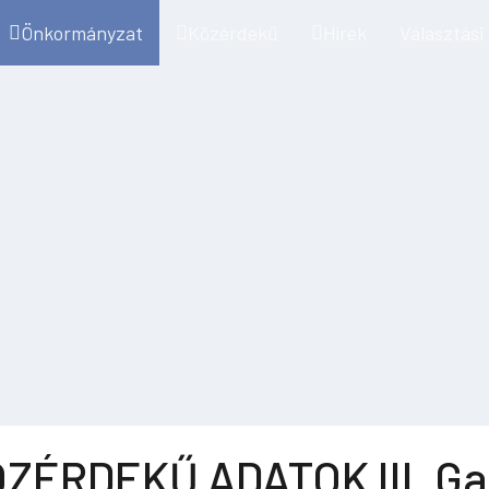
Önkormányzat
Közérdekű
Hírek
Választási
ZÉRDEKŰ ADATOK III. Ga