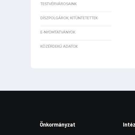
TESTVÉRVÁROSAINK
DÍSZPOLGÁROK, KITÜNTETETTEK
E-NYOMTATVÁNYOK
KÖZÉRDEKŰ ADATOK
Önkormányzat
Inté