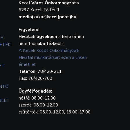
Kecel Város Önkormányzata
6237 Kecel, Fő tér 1.
media(kukac)kecel(pont)hu
Figyelem!
Hivatali ügyekben
a fenti címen
TE
nem tudnak intézkedni.
ETEK
A Keceli Közös Önkormányzati
Hivatal munkatársait ezen a linken
érheti el:
ET
Telefon:
78/420-211
Fax:
78/420-760
ENTŐ
Ügyfélfogadás:
hétfő: 08.00-12.00
ÜLET
szerda: 08.00-12.00
csütörtök: 08.00-12.00, 13.00-17.00