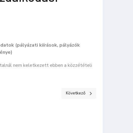
atok (pályázati kiírások, pályázók
ménye)
talnál nem keletkezett ebben a közzétételi
Következő cikk: KÖZÉRDEKŰ ADATOK
Következő