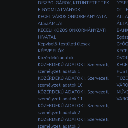
DÍSZPOLGÁROK, KITÜNTETETTEK
"CSE
E-NYOMTATVÁNYOK
OTT
KECEL VÁROS ÖNKORMÁNYZATA
ÁLLA
ALSZÁMLÁI
ÁLTA
KECELI KÖZÖS ÖNKORMÁNYZATI
BANK
HIVATAL
Egés
Képviselő-testületi ülések
GYÓG
KÉPVISELŐK
KECE
Közérdekű adatok
ÓVOD
KÖZÉRDEKŰ ADATOK I. Szervezeti,
KECE
személyzeti adatok 1
POS
KÖZÉRDEKŰ ADATOK I. Szervezeti,
TŰZ
személyzeti adatok 10
VÁRO
KÖZÉRDEKŰ ADATOK I. Szervezeti,
MŰVE
személyzeti adatok 11
VÁRO
KÖZÉRDEKŰ ADATOK I. Szervezeti,
személyzeti adatok 2
KÖZÉRDEKŰ ADATOK I. Szervezeti,
személyzeti adatok 3