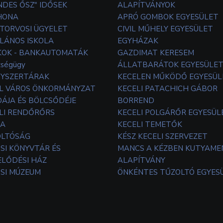
NDES ŐSZ" IDŐSEK
ALAPÍTVÁNYOK
HONA
APRÓ GOMBOK EGYESÜLET
TORVOSI ÜGYELET
CIVIL MŰHELY EGYESÜLET
LÁNOS ISKOLA
EGYHÁZAK
OK - BANKAUTOMATÁK
GAZDIMAT KERESEM
zségügy
ÁLLATBARÁTOK EGYESÜLE
YSZERTÁRAK
KECELEN MŰKÖDŐ EGYESÜL
L VÁROS ÖNKORMÁNYZAT
KECELI PATACHICH GÁBOR
ÁJA ÉS BÖLCSŐDÉJE
BORREND
LI RENDŐRŐRS
KECELI POLGÁRŐR EGYESÜL
TA
KECELI TEMETŐK
OLTÓSÁG
KÉSZ KECELI SZERVEZET
SI KÖNYVTÁR ÉS
MANCS A KÉZBEN KUTYAM
LŐDÉSI HÁZ
ALAPÍTVÁNY
SI MÚZEUM
ÖNKÉNTES TŰZOLTÓ EGYES