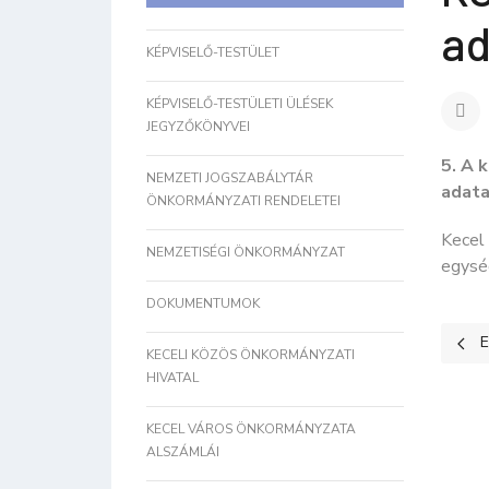
ad
KÉPVISELŐ-TESTÜLET
KÉPVISELŐ-TESTÜLETI ÜLÉSEK
JEGYZŐKÖNYVEI
5. A 
NEMZETI JOGSZABÁLYTÁR
adata
ÖNKORMÁNYZATI RENDELETEI
Kecel
NEMZETISÉGI ÖNKORMÁNYZAT
egység
DOKUMENTUMOK
Előz
E
KECELI KÖZÖS ÖNKORMÁNYZATI
HIVATAL
KECEL VÁROS ÖNKORMÁNYZATA
ALSZÁMLÁI