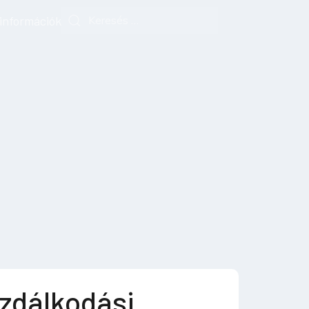
 információk
zdálkodási