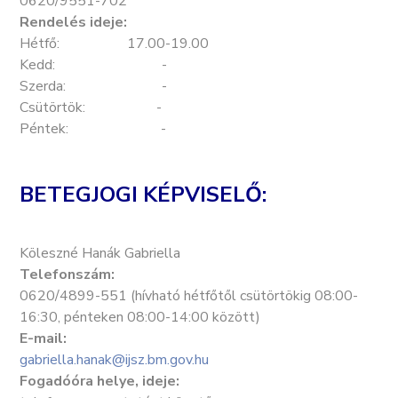
0620/9551-702
Rendelés ideje:
Hétfő: 17.00-19.00
Kedd: -
Szerda: -
Csütörtök: -
Péntek: -
BETEGJOGI KÉPVISELŐ:
Köleszné Hanák Gabriella
Telefonszám:
0620/4899-551 (hívható hétfőtől csütörtökig 08:00-
16:30, pénteken 08:00-14:00 között)
E-mail:
gabriella.hanak@ijsz.bm.gov.hu
Fogadóóra helye, ideje: