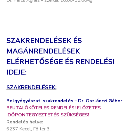
Dr. Percs Ágnes – szerda: 10.00-12.00-ig
SZAKRENDELÉSEK ÉS
MAGÁNRENDELÉSEK
ELÉRHETŐSÉGE ÉS RENDELÉSI
IDEJE:
SZAKRENDELÉSEK:
Belgyógyászati szakrendelés – Dr. Oszlánczi Gábor
BEUTALÓKÖTELES RENDELÉS! ELŐZETES
IDŐPONTEGYEZTETÉS SZÜKSÉGES!
Rendelés helye:
6237 Kecel, Fő tér 3.