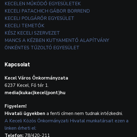
KECELEN MŰKÖDŐ EGYESÜLETEK
KECELI PATACHICH GÁBOR BORREND
KECELI POLGÁRŐR EGYESÜLET
KECELI TEMETŐK
KÉSZ KECELI SZERVEZET
MANCS A KÉZBEN KUTYAMENTŐ ALAPÍTVÁNY
ÖNKÉNTES TŰZOLTÓ EGYESÜLET
Kapcsolat
Kecel Város Önkormányzata
6237 Kecel, Fő tér 1.
media(kukac)kecel(pont)hu
Figyelem!
Hivatali ügyekben
a fenti címen nem tudnak intézkedni.
A Keceli Közös Önkormányzati Hivatal munkatársait ezen a
linken érheti el:
Telefon:
78/420-211