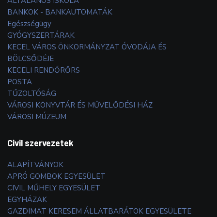
ÁLTALÁNOS ISKOLA
BANKOK - BANKAUTOMATÁK
Egészségügy
GYÓGYSZERTÁRAK
KECEL VÁROS ÖNKORMÁNYZAT ÓVODÁJA ÉS
BÖLCSŐDÉJE
KECELI RENDŐRŐRS
POSTA
TŰZOLTÓSÁG
VÁROSI KÖNYVTÁR ÉS MŰVELŐDÉSI HÁZ
VÁROSI MÚZEUM
Civil szervezetek
ALAPÍTVÁNYOK
APRÓ GOMBOK EGYESÜLET
CIVIL MŰHELY EGYESÜLET
EGYHÁZAK
GAZDIMAT KERESEM ÁLLATBARÁTOK EGYESÜLETE