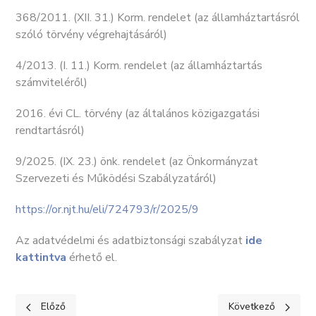
368/2011. (XII. 31.) Korm. rendelet (az államháztartásról
szóló törvény végrehajtásáról)
4/2013. (I. 11.) Korm. rendelet (az államháztartás
számviteléről)
2016. évi CL. törvény (az általános közigazgatási
rendtartásról)
9/2025. (IX. 23.) önk. rendelet (az Önkormányzat
Szervezeti és Működési Szabályzatáról)
https://or.njt.hu/eli/724793/r/2025/9
Az adatvédelmi és adatbiztonsági szabályzat
ide
kattintva
érhető el.
Előző cikk: KÖZÉRDEKŰ ADATOK I. Szervezeti, személyzeti adat
Következő cikk: K
Előző
Következő