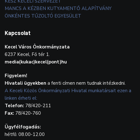
KÉSZ KECELI SZERVEZET
MANCS A KÉZBEN KUTYAMENTŐ ALAPÍTVÁNY
ÖNKÉNTES TŰZOLTÓ EGYESÜLET
Kapcsolat
Kecel Város Önkormányzata
6237 Kecel, Fő tér 1.
media(kukac)kecel(pont)hu
Figyelem!
Hivatali ügyekben
a fenti címen nem tudnak intézkedni.
A Keceli Közös Önkormányzati Hivatal munkatársait ezen a
linken érheti el:
Telefon:
78/420-211
Fax:
78/420-760
Ügyfélfogadás:
hétfő: 08.00-12.00