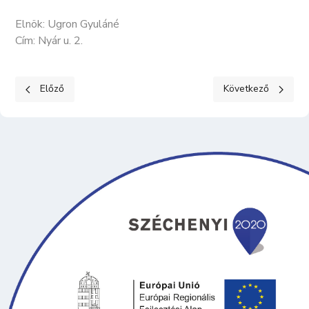
Elnök: Ugron Gyuláné
Cím: Nyár u. 2.
Előző cikk: KECELI PATACHICH GÁBOR BORREND
Következő cikk: 
Előző
Következő