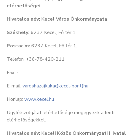
elérhetőségei
Hivatalos név:
Kecel Város Önkormányzata
Székhely:
6237 Kecel, Fő tér 1.
Postacím:
6237 Kecel, Fő tér 1.
Telefon: +36-78-420-211
Fax: -
E-mail:
varoshaza(kukac)kecel(pont)hu
Honlap:
www.kecel.hu
Ügyfélszolgálat: elérhetősége megegyezik a fenti
elérhetőségekkel.
Hivatalos név:
Keceli Közös Önkormányzati Hivatal