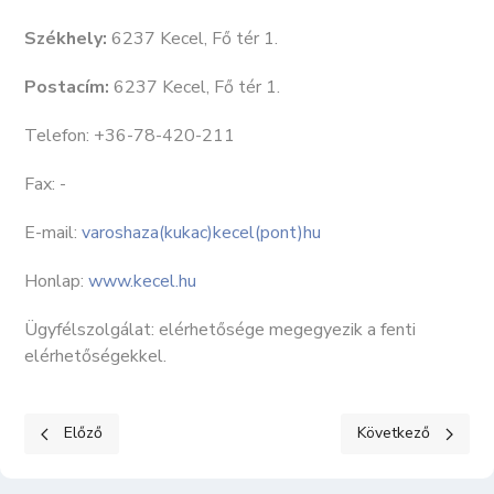
Székhely:
6237 Kecel, Fő tér 1.
Postacím:
6237 Kecel, Fő tér 1.
Telefon: +36-78-420-211
Fax: -
E-mail:
varoshaza(kukac)kecel(pont)hu
Honlap:
www.kecel.hu
Ügyfélszolgálat: elérhetősége megegyezik a fenti
elérhetőségekkel.
Előző cikk: KÖZÉRDEKŰ ADATOK III. Gazdálkodási adatok 8
Következő cikk: KÖ
Előző
Következő