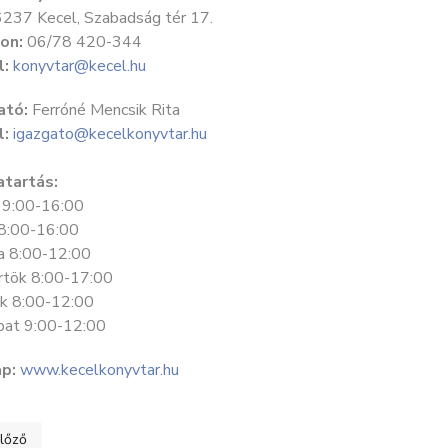
237 Kecel, Szabadság tér 17.
on:
06/78 420-344
l:
konyvtar@kecel.hu
ató:
Ferróné Mencsik Rita
l:
igazgato@kecelkonyvtar.hu
atartás:
 9:00-16:00
8:00-16:00
a 8:00-12:00
rtök 8:00-17:00
k 8:00-12:00
at 9:00-12:00
p:
www.kecelkonyvtar.hu
ző cikk: "CSENDES ŐSZ" IDŐSEK OTTHONA
lőző