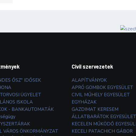
zmények
Civil szervezetek
NDES ŐSZ" IDŐSEK
ALAPÍTVÁNYOK
HONA
APRÓ GOMBOK EGYESÜLET
TORVOSI ÜGYELET
CIVIL MŰHELY EGYESÜLET
LÁNOS ISKOLA
EGYHÁZAK
OK - BANKAUTOMATÁK
GAZDIMAT KERESEM
zségügy
ÁLLATBARÁTOK EGYESÜLE
YSZERTÁRAK
KECELEN MŰKÖDŐ EGYESÜL
L VÁROS ÖNKORMÁNYZAT
KECELI PATACHICH GÁBOR