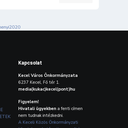
Kapcsolat
Kecel Város Önkormányzata
6237 Kecel, Fő tér 1.
media(kukac)kecel(pont)hu
Figyelem!
Hivatali ügyekben
a fenti címen
TE
nem tudnak intézkedni.
ETEK
A Keceli Közös Önkormányzati