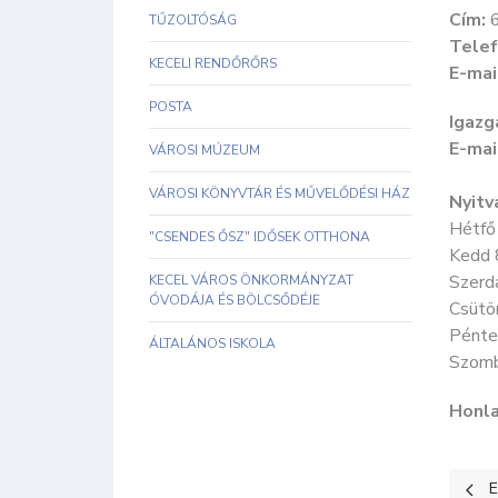
Cím:
6
TŰZOLTÓSÁG
Telef
KECELI RENDŐRŐRS
E-mai
POSTA
Igazg
E-mai
VÁROSI MÚZEUM
VÁROSI KÖNYVTÁR ÉS MŰVELŐDÉSI HÁZ
Nyitv
Hétfő
"CSENDES ŐSZ" IDŐSEK OTTHONA
Kedd 
Szerd
KECEL VÁROS ÖNKORMÁNYZAT
ÓVODÁJA ÉS BÖLCSŐDÉJE
Csütö
Pénte
ÁLTALÁNOS ISKOLA
Szomb
Honla
Elő
E