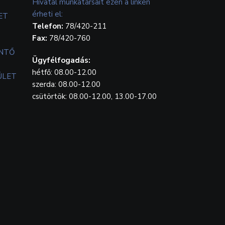
Hivatal munkatársait ezen a linken
érheti el:
ET
Telefon:
78/420-211
Fax:
78/420-760
ENTŐ
Ügyfélfogadás:
hétfő: 08.00-12.00
ÜLET
szerda: 08.00-12.00
csütörtök: 08.00-12.00, 13.00-17.00