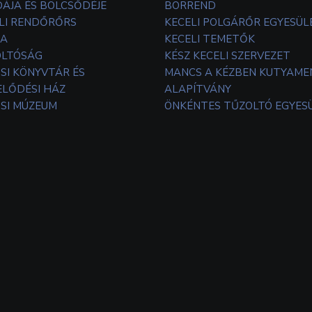
ÁJA ÉS BÖLCSŐDÉJE
BORREND
LI RENDŐRŐRS
KECELI POLGÁRŐR EGYESÜL
TA
KECELI TEMETŐK
OLTÓSÁG
KÉSZ KECELI SZERVEZET
SI KÖNYVTÁR ÉS
MANCS A KÉZBEN KUTYAM
LŐDÉSI HÁZ
ALAPÍTVÁNY
SI MÚZEUM
ÖNKÉNTES TŰZOLTÓ EGYES