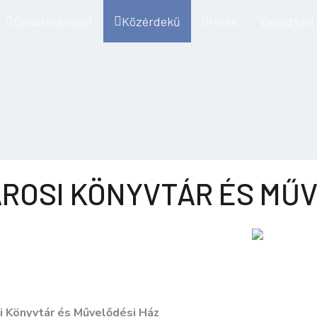
Önkormányzat
Közérdekű
Hírek
Választási
ÁROSI KÖNYVTÁR ÉS MŰV
i Könyvtár és Művelődési Ház