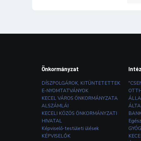
Önkormányzat
Inté
DÍSZPOLGÁROK, KITÜNTETETTEK
"CSE
E-NYOMTATVÁNYOK
OTT
KECEL VÁROS ÖNKORMÁNYZATA
ÁLLA
ALSZÁMLÁI
ÁLTA
KECELI KÖZÖS ÖNKORMÁNYZATI
BANK
HIVATAL
Egés
Képviselő-testületi ülések
GYÓG
KÉPVISELŐK
KECE