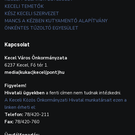
KECELI TEMETŐK
KÉSZ KECELI SZERVEZET
MANCS A KÉZBEN KUTYAMENTŐ ALAPÍTVÁNY
ÖNKÉNTES TŰZOLTÓ EGYESÜLET
Kapcsolat
Kecel Város Önkormányzata
6237 Kecel, Fő tér 1.
media(kukac)kecel(pont)hu
Figyelem!
Hivatali ügyekben
a fenti címen nem tudnak intézkedni.
A Keceli Közös Önkormányzati Hivatal munkatársait ezen a
linken érheti el:
Telefon:
78/420-211
Fax:
78/420-760
Ügyfélfogadás: