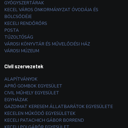
GYÓGYSZERTÁRAK
KECEL VÁROS ÖNKORMÁNYZAT ÓVODÁJA ÉS
BÖLCSŐDÉJE
KECELI RENDŐRŐRS
POSTA
TŰZOLTÓSÁG
VÁROSI KÖNYVTÁR ÉS MŰVELŐDÉSI HÁZ
VÁROSI MÚZEUM
Civil szervezetek
ALAPÍTVÁNYOK
APRÓ GOMBOK EGYESÜLET
CIVIL MŰHELY EGYESÜLET
EGYHÁZAK
GAZDIMAT KERESEM ÁLLATBARÁTOK EGYESÜLETE
KECELEN MŰKÖDŐ EGYESÜLETEK
KECELI PATACHICH GÁBOR BORREND
KECELI POLGÁRŐR EGYESÜLET