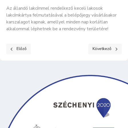
Az állandó lakcímmel rendelkező keceli lakosok
lakcímkártya felmutatásával a belépőjegy vásárlásakor
karszalagot kapnak, amellyel minden nap korlátlan
alkalommal léphetnek be a rendezvény területére!
Előző cikk: Nyitvatartás
Következő cikk: Hír
Előző
Következő