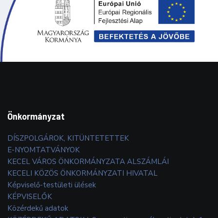
Önkormányzat
DÍSZPOLGÁROK, KITÜNTETETTEK
E-NYOMTATVÁNYOK
KECEL VÁROS ÖNKORMÁNYZATA ALSZÁMLÁI
KECELI KÖZÖS ÖNKORMÁNYZATI HIVATAL
Képviselő-testületi ülések
KÉPVISELŐK
Közérdekű adatok