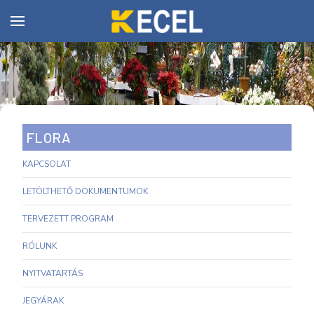
FLORA
KAPCSOLAT
LETÖLTHETŐ DOKUMENTUMOK
TERVEZETT PROGRAM
RÓLUNK
NYITVATARTÁS
JEGYÁRAK