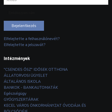
Emlékezzen rám
Bejelentkezés
Elfelejtette a felhasználónevét?
Elfelejtette a jelszavát?
Intézmények
"CSENDES ŐSZ" IDŐSEK OTTHONA
ÁLLATORVOSI ÜGYELET
ÁLTALÁNOS ISKOLA
BANKOK - BANKAUTOMATÁK
Egészségügy
GYÓGYSZERTÁRAK
KECEL VÁROS ÖNKORMÁNYZAT ÓVODÁJA ÉS
BÖLCSŐDÉJE