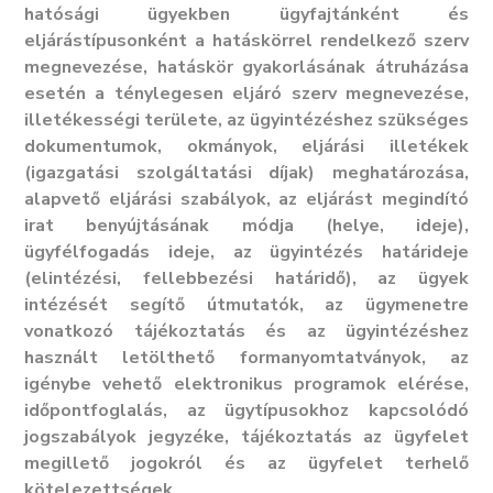
hatósági ügyekben ügyfajtánként és
eljárástípusonként a hatáskörrel rendelkező szerv
megnevezése, hatáskör gyakorlásának átruházása
esetén a ténylegesen eljáró szerv megnevezése,
illetékességi területe, az ügyintézéshez szükséges
dokumentumok, okmányok, eljárási illetékek
(igazgatási szolgáltatási díjak) meghatározása,
alapvető eljárási szabályok, az eljárást megindító
irat benyújtásának módja (helye, ideje),
ügyfélfogadás ideje, az ügyintézés határideje
(elintézési, fellebbezési határidő), az ügyek
intézését segítő útmutatók, az ügymenetre
vonatkozó tájékoztatás és az ügyintézéshez
használt letölthető formanyomtatványok, az
igénybe vehető elektronikus programok elérése,
időpontfoglalás, az ügytípusokhoz kapcsolódó
jogszabályok jegyzéke, tájékoztatás az ügyfelet
megillető jogokról és az ügyfelet terhelő
kötelezettségek