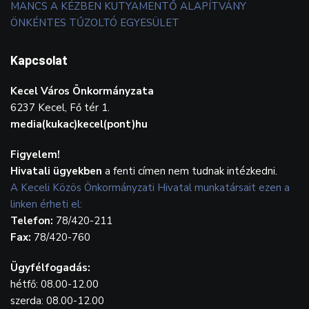
MANCS A KÉZBEN KUTYAMENTŐ ALAPÍTVÁNY
ÖNKÉNTES TŰZOLTÓ EGYESÜLET
Kapcsolat
Kecel Város Önkormányzata
6237 Kecel, Fő tér 1.
media(kukac)kecel(pont)hu
Figyelem!
Hivatali ügyekben
a fenti címen nem tudnak intézkedni.
A Keceli Közös Önkormányzati Hivatal munkatársait ezen a
linken érheti el:
Telefon:
78/420-211
Fax:
78/420-760
Ügyfélfogadás:
hétfő: 08.00-12.00
szerda: 08.00-12.00