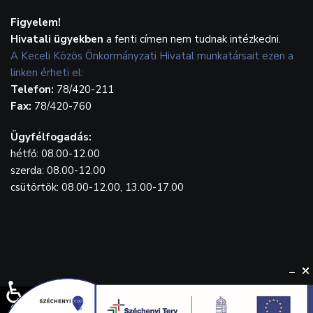
Figyelem!
Hivatali ügyekben
a fenti címen nem tudnak intézkedni.
A Keceli Közös Önkormányzati Hivatal munkatársait ezen a
linken érheti el:
Telefon:
78/420-211
Fax:
78/420-760
Ügyfélfogadás:
hétfő: 08.00-12.00
szerda: 08.00-12.00
csütörtök: 08.00-12.00, 13.00-17.00
♿
© {2023} Kecel.hu. Designed by
WebGrafika.hu