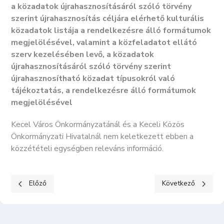
a közadatok újrahasznosításáról szóló törvény
szerint újrahasznosítás céljára elérhető kulturális
közadatok listája a rendelkezésre álló formátumok
megjelölésével, valamint a közfeladatot ellátó
szerv kezelésében levő, a közadatok
újrahasznosításáról szóló törvény szerint
újrahasznosítható közadat típusokról való
tájékoztatás, a rendelkezésre álló formátumok
megjelölésével
Kecel Város Önkormányzatánál és a Keceli Közös
Önkormányzati Hivatalnál nem keletkezett ebben a
közzétételi egységben releváns információ.
Előző cikk: KÖZÉRDEKŰ ADATOK II. Tevékenységre, működésre 
Következő cikk: K
Előző
Következő