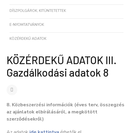
DÍSZPOLGÁROK, KITÜNTETETTEK
E-NYOMTATVÁNYOK
KÖZÉRDEKŰ ADATOK
KÖZÉRDEKŰ ADATOK III.
Gazdálkodási adatok 8
8. Közbeszerzési információk (éves terv, összegzés
az ajánlatok elbírálásáról, a megkötött
szerződésekről)
Az adatok
ide kattintva
érhetők el.