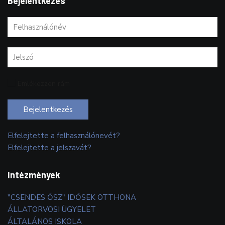
Bejelentkezés
Emlékezzen rám
Bejelentkezés
Elfelejtette a felhasználónevét?
Elfelejtette a jelszavát?
Intézmények
"CSENDES ŐSZ" IDŐSEK OTTHONA
ÁLLATORVOSI ÜGYELET
ÁLTALÁNOS ISKOLA