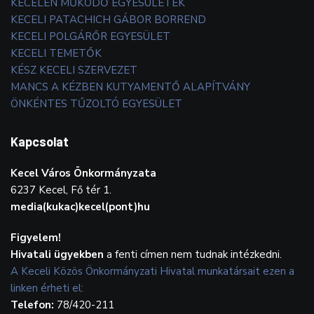
KECELEN MŰKÖDŐ EGYESÜLETEK
KECELI PATACHICH GÁBOR BORREND
KECELI POLGÁRŐR EGYESÜLET
KECELI TEMETŐK
KÉSZ KECELI SZERVEZET
MANCS A KÉZBEN KUTYAMENTŐ ALAPÍTVÁNY
ÖNKÉNTES TŰZOLTÓ EGYESÜLET
Kapcsolat
Kecel Város Önkormányzata
6237 Kecel, Fő tér 1.
media(kukac)kecel(pont)hu
Figyelem!
Hivatali ügyekben
a fenti címen nem tudnak intézkedni.
A Keceli Közös Önkormányzati Hivatal munkatársait ezen a
linken érheti el:
Telefon:
78/420-211