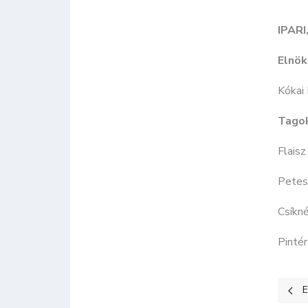
IPAR
Elnök
Kókai 
Tago
Flaisz
Petes
Csíkné
Pintér
Előz
E