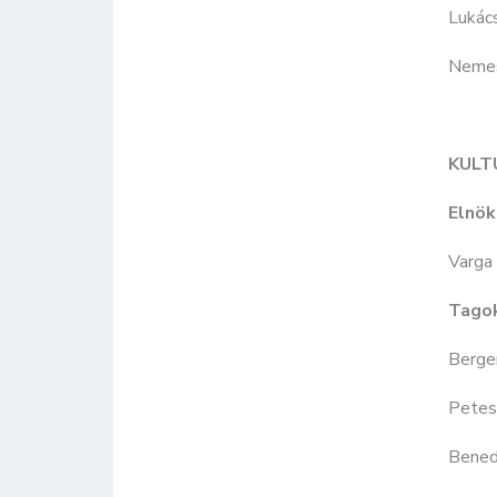
Lukác
Nemes
KULT
Elnök
Varga 
Tago
Berger
Petes
Bened