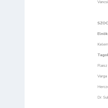
Vancs
SZOC
Elnök
Kelem
Tago
Flaisz
Varga 
Hercz
Dr. Su