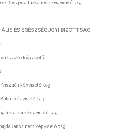
ics-Doszpod Enikő nem képviselő tag
IÁLIS ÉS EGÉSZSÉGÜGYI BIZOTTSÁG
:
en László képviselő
k:
 Krisztián képviselő tag
Bálint képviselő tag
eg Imre nem képviselő tag
hajda János nem képviselő tag