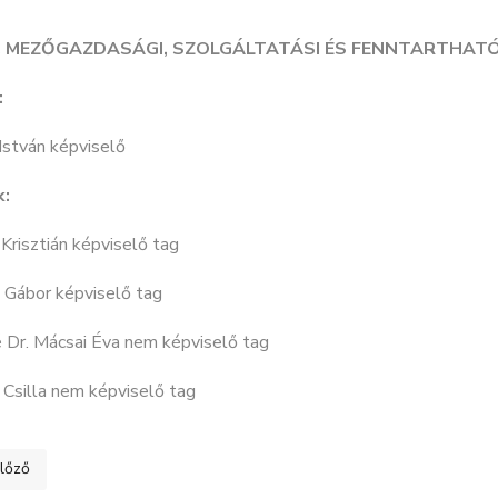
I, MEZŐGAZDASÁGI, SZOLGÁLTATÁSI ÉS FENNTARTHAT
:
István képviselő
k:
 Krisztián képviselő tag
 Gábor képviselő tag
 Dr. Mácsai Éva nem képviselő tag
 Csilla nem képviselő tag
ő cikk: KÖZÉRDEKŰ ADATOK I. Szervezeti, személyzeti adatok 4
lőző