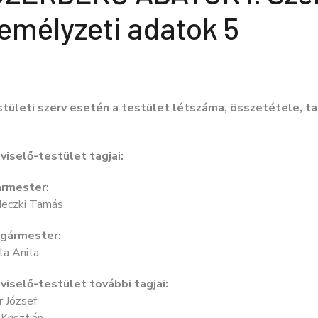
emélyzeti adatok 5
stületi szerv esetén a testület létszáma, összetétele, t
viselő-testület tagjai:
rmester:
eczki Tamás
gármester:
la Anita
viselő-testület további tagjai:
r József