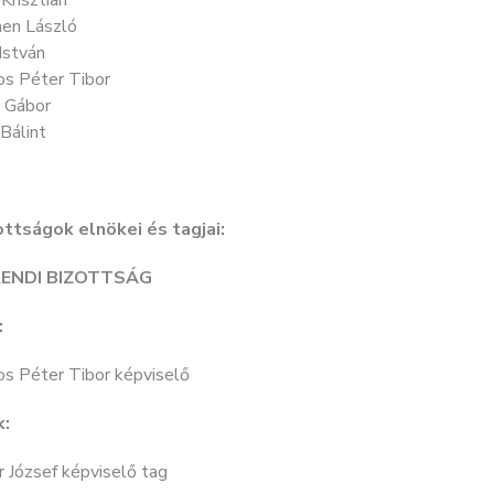
 Krisztián
en László
István
os Péter Tibor
 Gábor
Bálint
ottságok elnökei és tagjai:
ENDI BIZOTTSÁG
:
os Péter Tibor képviselő
k:
 József képviselő tag