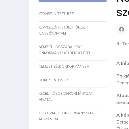
sz
KÉPVISELŐ-TESTÜLET
KÉPVISELŐ-TESTÜLETI ÜLÉSEK
JEGYZŐKÖNYVEI
5. Te
NEMZETI JOGSZABÁLYTÁR
ÖNKORMÁNYZATI RENDELETEI
A kép
NEMZETISÉGI ÖNKORMÁNYZAT
Polgá
DOKUMENTUMOK
Bened
KECELI KÖZÖS ÖNKORMÁNYZATI
Alpol
HIVATAL
Sendu
KECEL VÁROS ÖNKORMÁNYZATA
A kép
ALSZÁMLÁI
Berge