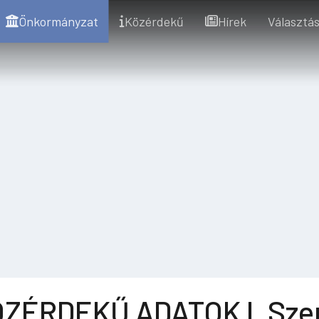
Önkormányzat
Közérdekű
Hírek
Választás
ZÉRDEKŰ ADATOK I. Szer