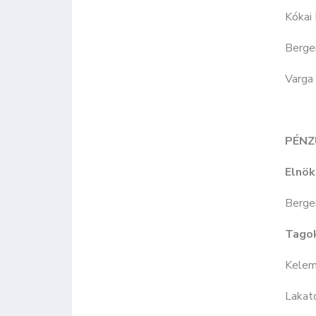
Kókai 
Berge
Varga
PÉNZ
Elnök
Berger
Tago
Kelem
Lakat