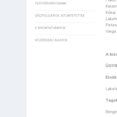
Flaisz
TESTVÉRVÁROSAINK
Kelem
Kókai 
DÍSZPOLGÁROK, KITÜNTETETTEK
Lakat
Petes
E-NYOMTATVÁNYOK
Varga 
KÖZÉRDEKŰ ADATOK
A biz
ÜGYR
Elnök
Lakat
Tago
Berger