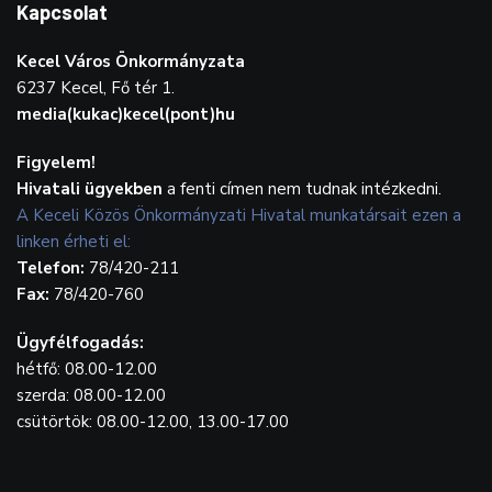
Kapcsolat
Kecel Város Önkormányzata
6237 Kecel, Fő tér 1.
media(kukac)kecel(pont)hu
Figyelem!
Hivatali ügyekben
a fenti címen nem tudnak intézkedni.
A Keceli Közös Önkormányzati Hivatal munkatársait ezen a
linken érheti el:
Telefon:
78/420-211
Fax:
78/420-760
Ügyfélfogadás:
hétfő: 08.00-12.00
szerda: 08.00-12.00
csütörtök: 08.00-12.00, 13.00-17.00