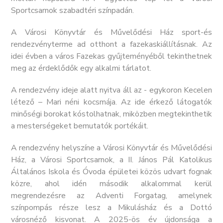
Sportcsarnok szabadtéri színpadán.
A Városi Könyvtár és Művelődési Ház sport-és
rendezvényterme ad otthont a fazekaskiállításnak. Az
idei évben a város Fazekas gyűjteményéből tekinthetnek
meg az érdeklődők egy alkalmi tárlatot.
A rendezvény ideje alatt nyitva áll az - egykoron Kecelen
létező – Mari néni kocsmája. Az ide érkező látogatók
minőségi borokat kóstolhatnak, miközben megtekinthetik
a mesterségeket bemutatók portékáit.
A rendezvény helyszíne a Városi Könyvtár és Művelődési
Ház, a Városi Sportcsarnok, a II. János Pál Katolikus
Általános Iskola és Óvoda épületei közös udvart fognak
közre, ahol idén második alkalommal kerül
megrendezésre az Adventi Forgatag, amelynek
színpompás része lesz a Mikulásház és a Dottó
városnéző kisvonat. A 2025-ös év újdonsága a