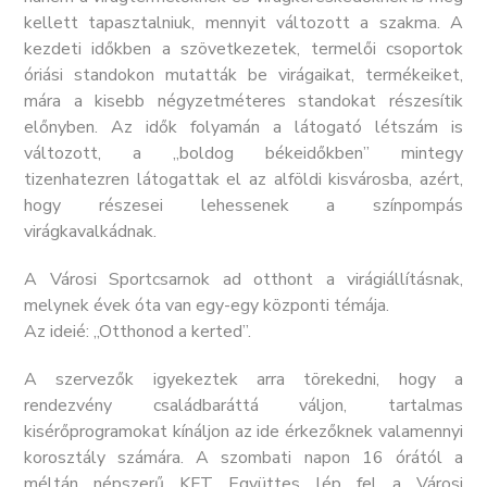
kellett tapasztalniuk, mennyit változott a szakma. A
kezdeti időkben a szövetkezetek, termelői csoportok
óriási standokon mutatták be virágaikat, termékeiket,
mára a kisebb négyzetméteres standokat részesítik
előnyben. Az idők folyamán a látogató létszám is
változott, a „boldog békeidőkben” mintegy
tizenhatezren látogattak el az alföldi kisvárosba, azért,
hogy részesei lehessenek a színpompás
virágkavalkádnak.
A Városi Sportcsarnok ad otthont a virágiállításnak,
melynek évek óta van egy-egy központi témája.
Az ideié: „Otthonod a kerted”.
A szervezők igyekeztek arra törekedni, hogy a
rendezvény családbaráttá váljon, tartalmas
kisérőprogramokat kínáljon az ide érkezőknek valamennyi
korosztály számára. A szombati napon 16 órától a
méltán népszerű KFT Együttes lép fel a Városi