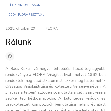
HÍREK, AKTUALITÁSOK
XXXVI. FLORA FESZTIVÁL
2025. október 29
FLORA
Rólunk
A Bács-Kiskun vármegyei település, Kecel legnagyobb
rendezvénye a FLORA Virágfesztivál, melyet 1982-ben
rendeztek meg első alkalommal, akkor még Kistermelők
Országos Virágkiállítása és Kötészeti Versenye néven. A
,,Tavasz a télben” szlogen jól mutatta a célt: színt vinni a
szürke téli hétköznapokba. A különleges virágok és
virágkötészeti kompozíciók bemutatása néhány év alatt
népszerű lett nem csak az országban, de a határokon túl