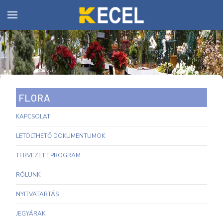
FLORA
KAPCSOLAT
LETÖLTHETŐ DOKUMENTUMOK
TERVEZETT PROGRAM
RÓLUNK
NYITVATARTÁS
JEGYÁRAK