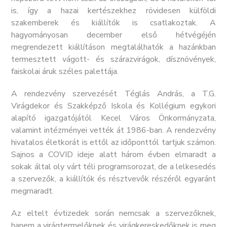
is, így a hazai kertészekhez rövidesen külföldi
szakemberek és kiállítók is csatlakoztak. A
hagyományosan december első hétvégéjén
megrendezett kiállításon megtalálhatók a hazánkban
termesztett vágott- és szárazvirágok, dísznövények,
faiskolai áruk széles palettája.
A rendezvény szervezését Téglás András, a T.G.
Virágdekor és Szakképző Iskola és Kollégium egykori
alapító igazgatójától Kecel Város Önkormányzata,
valamint intézményei vették át 1986-ban. A rendezvény
hivatalos életkorát is ettől az időponttól tartjuk számon.
Sajnos a COVID ideje alatt három évben elmaradt a
sokak által oly várt téli programsorozat, de a lelkesedés
a szervezők, a kiállítók és résztvevők részéről egyaránt
megmaradt.
Az eltelt évtizedek során nemcsak a szervezőknek,
hanem a virágtermelőknek és virágkereskedőknek is meg