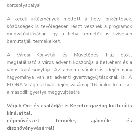
korcsolyapálya!
A keceli intézmények mellett a helyi önkéntesek,
közösségek is tevőlegesen részt vesznek a programok
megvalósításában, így a helyi termelők is szívesen
bemutatják termékeiket.
A Városi Könyvtár és Művelődési Ház előtt
megtalálható a város adventi koszorúja, a betlehem és a
város karácsonyfája. Az adventi várakozás idején nagy
hagyománya van az adventi gyertyagyújtásoknak is. A
FLORA Virágfesztivál idején, vasárnap 16 órakor kerül sor
a második gyertya meggyújtására.
Várjuk Önt és családját is Kecelre gazdag kulturális
kínálattal,
népművészeti termék-, ajándék- és
dísznövényvásárral!