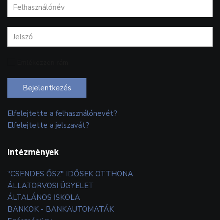
Emlékezzen rám
Bejelentkezés
Elfelejtette a felhasználónevét?
Elfelejtette a jelszavát?
Intézmények
"CSENDES ŐSZ" IDŐSEK OTTHONA
ÁLLATORVOSI ÜGYELET
ÁLTALÁNOS ISKOLA
BANKOK - BANKAUTOMATÁK