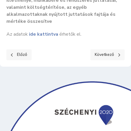
illetménye, munkabére és rendszeres juttatásai,
valamint költségtérítése, az egyéb
alkalmazottaknak nyújtott juttatások fajtája és
mértéke összesítve
Az adatok
ide kattintva
érhetők el.
Előző cikk: KÖZÉRDEKŰ ADATOK III. Gazdálkodási adatok 1
Következő cikk: KÖ
Előző
Következő