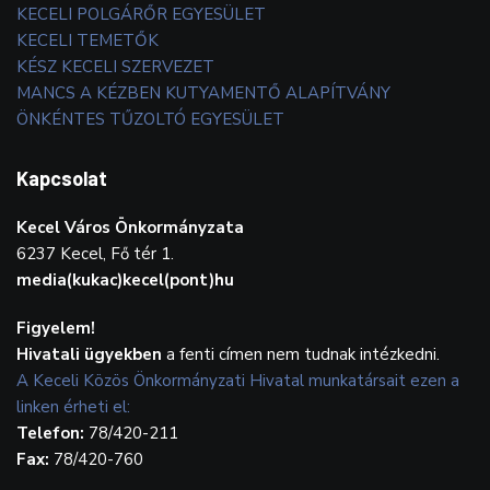
KECELI POLGÁRŐR EGYESÜLET
KECELI TEMETŐK
KÉSZ KECELI SZERVEZET
MANCS A KÉZBEN KUTYAMENTŐ ALAPÍTVÁNY
ÖNKÉNTES TŰZOLTÓ EGYESÜLET
Kapcsolat
Kecel Város Önkormányzata
6237 Kecel, Fő tér 1.
media(kukac)kecel(pont)hu
Figyelem!
Hivatali ügyekben
a fenti címen nem tudnak intézkedni.
A Keceli Közös Önkormányzati Hivatal munkatársait ezen a
linken érheti el:
Telefon:
78/420-211
Fax:
78/420-760