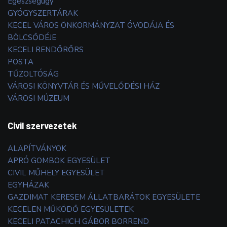
Egészségügy
GYÓGYSZERTÁRAK
KECEL VÁROS ÖNKORMÁNYZAT ÓVODÁJA ÉS
BÖLCSŐDÉJE
KECELI RENDŐRŐRS
POSTA
TŰZOLTÓSÁG
VÁROSI KÖNYVTÁR ÉS MŰVELŐDÉSI HÁZ
VÁROSI MÚZEUM
Civil szervezetek
ALAPÍTVÁNYOK
APRÓ GOMBOK EGYESÜLET
CIVIL MŰHELY EGYESÜLET
EGYHÁZAK
GAZDIMAT KERESEM ÁLLATBARÁTOK EGYESÜLETE
KECELEN MŰKÖDŐ EGYESÜLETEK
KECELI PATACHICH GÁBOR BORREND