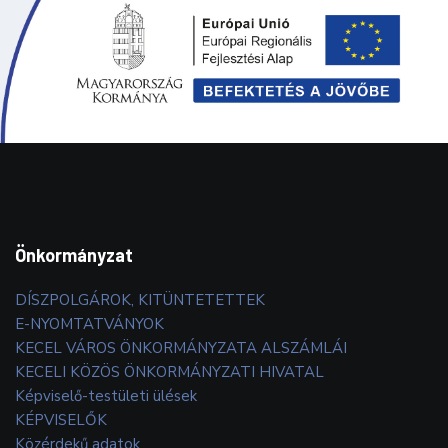
Önkormányzat
DÍSZPOLGÁROK, KITÜNTETETTEK
E-NYOMTATVÁNYOK
KECEL VÁROS ÖNKORMÁNYZATA ALSZÁMLÁI
KECELI KÖZÖS ÖNKORMÁNYZATI HIVATAL
Képviselő-testületi ülések
KÉPVISELŐK
Közérdekű adatok