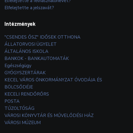
Elfelejtette a felhasználónevét?
Elfelejtette a jelszavát?
Intézmények
"CSENDES ŐSZ" IDŐSEK OTTHONA
ÁLLATORVOSI ÜGYELET
ÁLTALÁNOS ISKOLA
BANKOK - BANKAUTOMATÁK
Egészségügy
GYÓGYSZERTÁRAK
KECEL VÁROS ÖNKORMÁNYZAT ÓVODÁJA ÉS
BÖLCSŐDÉJE
KECELI RENDŐRŐRS
POSTA
TŰZOLTÓSÁG
VÁROSI KÖNYVTÁR ÉS MŰVELŐDÉSI HÁZ
VÁROSI MÚZEUM