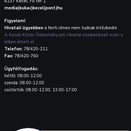
6237 Kecel, Fő tér 1.
media(kukac)kecel(pont)hu
Figyelem!
Hivatali ügyekben
a fenti címen nem tudnak intézkedni.
A Keceli Közös Önkormányzati Hivatal munkatársait ezen a
linken érheti el:
Telefon:
78/420-211
Fax:
78/420-760
Ügyfélfogadás:
hétfő: 08.00-12.00
szerda: 08.00-12.00
csütörtök: 08.00-12.00, 13.00-17.00