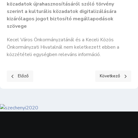
közadatok újrahasznosításáról szóló törvény
szerint a kulturális közadatok digitalizálására
kizárólagos jogot biztosító megállapodások
szövege
Kecel Város Önkormányzatánál és a Keceli Közös
Önkormányzati Hivatalnál nem keletkezett ebben a
közzétételi egységben releváns információ.
Előző cikk: KÖZÉRDEKŰ ADATOK II. Tevékenységre, működésre 
Következő cikk: K
Előző
Következő